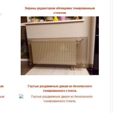
Экраны радиатором облицовка тонированным
стеклом
ным
Гнутые раздвижные двери из безопасного
тонированного стекла.